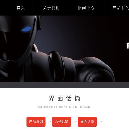
首页
关于我们
新闻中心
产品系
界面话筒
{catpname}{join}{SITE_NAME}
产品系列
>
力卡话筒
>
界面话筒
>